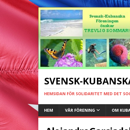
SVENSK-KUBANSK
HEMSIDAN FÖR SOLIDARITET MED DET SO
HEM
VÅR FÖRENING
OM KUB