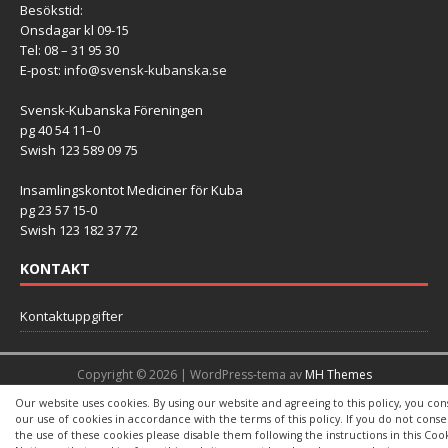
Besökstid:
Onsdagar kl 09-15
Tel: 08 – 31 95 30
E-post:
info@svensk-kubanska.se
Svensk-Kubanska Föreningen
pg 40 54 11–0
Swish 123 589 09 75
Insamlingskontot Mediciner för Kuba
pg 23 57 15-0
Swish 123 182 37 72
KONTAKT
Kontaktuppgifter
Copyright © 2026 | WordPress-tema av
MH Themes
Our website uses cookies. By using our website and agreeing to this policy, you con
our use of cookies in accordance with the terms of this policy. If you do not conse
the use of these cookies please disable them following the instructions in this Coo