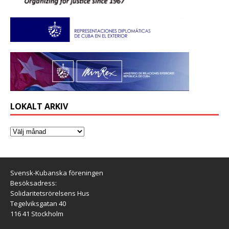
LOKALT ARKIV
Svensk-Kubanska föreningen
Besöksadress:
Solidaritetsrörelsens Hus
Tegelviksgatan 40
116 41 Stockholm