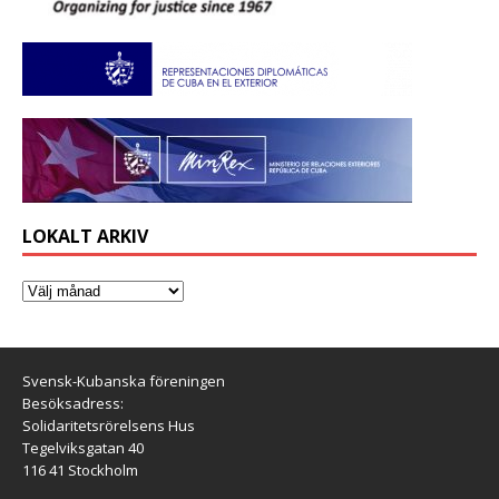
LOKALT ARKIV
Svensk-Kubanska föreningen
Besöksadress:
Solidaritetsrörelsens Hus
Tegelviksgatan 40
116 41 Stockholm