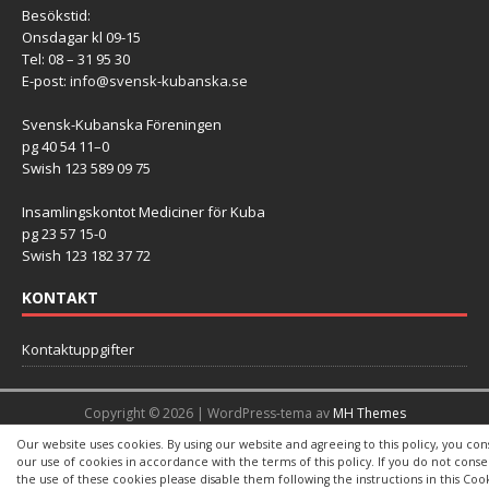
Besökstid:
Onsdagar kl 09-15
Tel: 08 – 31 95 30
E-post:
info@svensk-kubanska.se
Svensk-Kubanska Föreningen
pg 40 54 11–0
Swish 123 589 09 75
Insamlingskontot Mediciner för Kuba
pg 23 57 15-0
Swish 123 182 37 72
KONTAKT
Kontaktuppgifter
Copyright © 2026 | WordPress-tema av
MH Themes
Our website uses cookies. By using our website and agreeing to this policy, you con
our use of cookies in accordance with the terms of this policy. If you do not conse
the use of these cookies please disable them following the instructions in this Coo