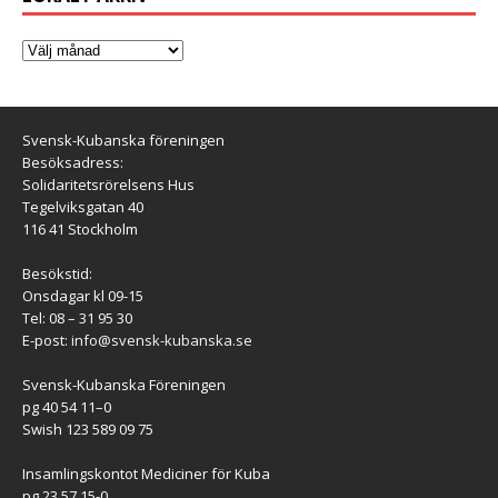
Svensk-Kubanska föreningen
Besöksadress:
Solidaritetsrörelsens Hus
Tegelviksgatan 40
116 41 Stockholm
Besökstid:
Onsdagar kl 09-15
Tel: 08 – 31 95 30
E-post:
info@svensk-kubanska.se
Svensk-Kubanska Föreningen
pg 40 54 11–0
Swish 123 589 09 75
Insamlingskontot Mediciner för Kuba
pg 23 57 15-0