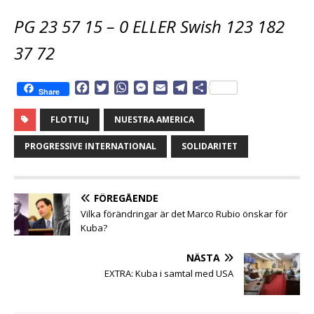
PG 23 57 15 – 0 ELLER Swish 123 182
37 72
F
T
W
M
E
T
D
Share
a
w
h
e
m
e
e
c
i
a
s
a
l
l
FLOTTILJ
NUESTRA AMERICA
e
t
t
s
i
e
a
b
t
s
e
l
g
PROGRESSIVE INTERNATIONAL
SOLIDARITET
o
e
A
n
r
o
r
p
g
a
k
p
e
m
FÖREGÅENDE
r
Vilka förändringar är det Marco Rubio önskar för
Kuba?
NÄSTA
EXTRA: Kuba i samtal med USA