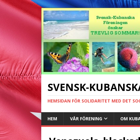
SVENSK-KUBANSK
HEMSIDAN FÖR SOLIDARITET MED DET SO
HEM
VÅR FÖRENING
OM KUB