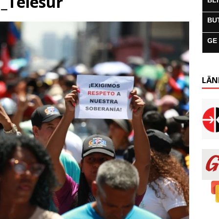
_Telesur
BL
BU
GE
LÄN