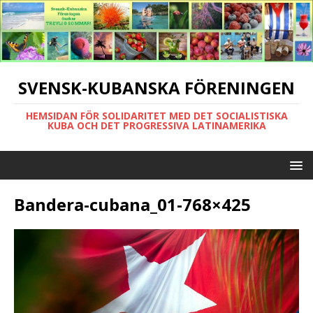
SVENSK-KUBANSKA FÖRENINGEN
HEMSIDAN FÖR SOLIDARITET MED DET SOCIALISTISKA
KUBA OCH DET PROGRESSIVA LATINAMERIKA
Bandera-cubana_01-768×425