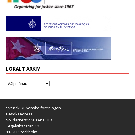
LOKALT ARKIV
Svensk-Kubanska föreningen
Besöksadress:
Solidaritetsrörelsens Hus
Tegelviksgatan 40
116 41 Stockholm