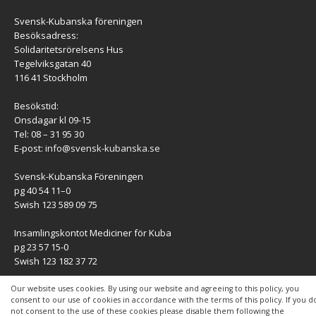
Svensk-Kubanska föreningen
Besöksadress:
Solidaritetsrörelsens Hus
Tegelviksgatan 40
116 41 Stockholm
Besökstid:
Onsdagar kl 09-15
Tel: 08 – 31 95 30
E-post:
info@svensk-kubanska.se
Svensk-Kubanska Föreningen
pg 40 54 11–0
Swish 123 589 09 75
Insamlingskontot Mediciner för Kuba
pg 23 57 15-0
Swish 123 182 37 72
KONTAKT
Our website uses cookies. By using our website and agreeing to this policy, you
consent to our use of cookies in accordance with the terms of this policy. If you d
not consent to the use of these cookies please disable them following the