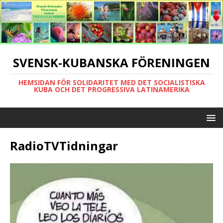
SVENSK-KUBANSKA FÖRENINGEN
HEMSIDAN FÖR SOLIDARITET MED DET SOCIALISTISKA
KUBA OCH DET PROGRESSIVA LATINAMERIKA
RadioTVTidningar