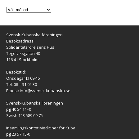
Svensk-Kubanska föreningen
Besöksadress:
Solidaritetsrörelsens Hus
Tegelviksgatan 40
116 41 Stockholm
Besökstid:
Onsdagar kl 09-15
Tel: 08 – 31 95 30
E-post:
info@svensk-kubanska.se
Svensk-Kubanska Föreningen
pg 40 54 11–0
Swish 123 589 09 75
Insamlingskontot Mediciner för Kuba
pg 23 57 15-0