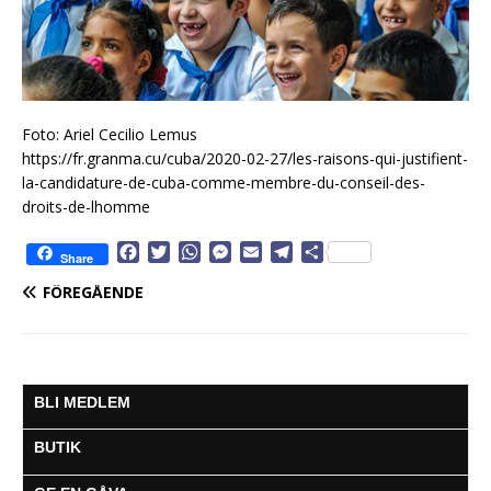
Foto: Ariel Cecilio Lemus
https://fr.granma.cu/cuba/2020-02-27/les-raisons-qui-justifient-
la-candidature-de-cuba-comme-membre-du-conseil-des-
droits-de-lhomme
F
T
W
M
E
T
D
Share
a
w
h
e
m
e
e
FÖREGÅENDE
c
i
a
s
a
l
l
e
t
t
s
i
e
a
b
t
s
e
l
g
o
e
A
n
r
o
r
p
g
a
BLI MEDLEM
k
p
e
m
r
BUTIK