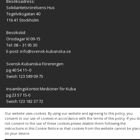
Besöksadress:
Solidaritetsrörelsens Hus
Tegelviksgatan 40
116 41 Stockholm
Besökstid:
Onsdagar kl 09-15
Tel: 08 – 31 95 30
E-post:
info@svensk-kubanska.se
Svensk-Kubanska Föreningen
pg 40 54 11–0
Swish 123 589 09 75
Insamlingskontot Mediciner för Kuba
pg 23 57 15-0
Swish 123 182 37 72
KONTAKT
Our website uses cookies. By using our website and agreeing to this policy, you
consent to our use of cookies in accordance with the terms of this policy. If you d
not consent to the use of these cookies please disable them following the
Kontaktuppgifter
instructions in this Cookie Notice so that cookies from this website cannot be pla
on your device.