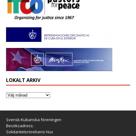
LOKALT ARKIV
Svensk-Kubanska föreningen
Besöksadress:
Solidaritetsrörelsens Hus