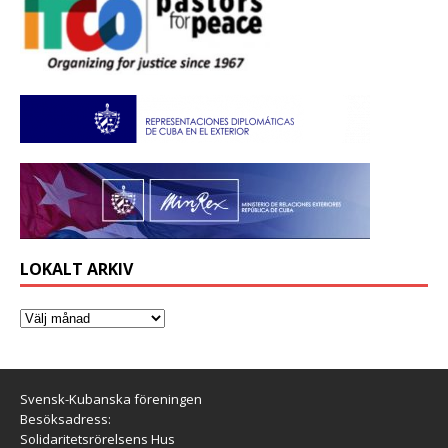
LOKALT ARKIV
Svensk-Kubanska föreningen
Besöksadress:
Solidaritetsrörelsens Hus