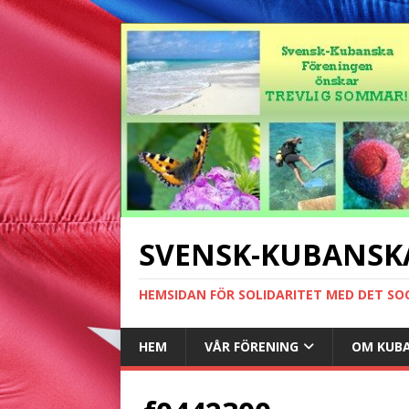
SVENSK-KUBANSK
HEMSIDAN FÖR SOLIDARITET MED DET SO
HEM
VÅR FÖRENING
OM KUB