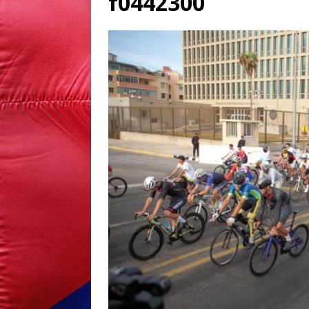
f0442300