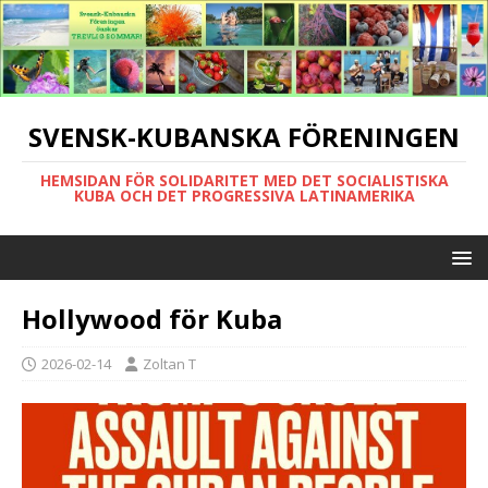
SVENSK-KUBANSKA FÖRENINGEN
HEMSIDAN FÖR SOLIDARITET MED DET SOCIALISTISKA
KUBA OCH DET PROGRESSIVA LATINAMERIKA
Hollywood för Kuba
2026-02-14
Zoltan T