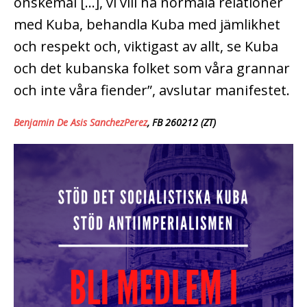
önskemål […], vi vill ha normala relationer
med Kuba, behandla Kuba med jämlikhet
och respekt och, viktigast av allt, se Kuba
och det kubanska folket som våra grannar
och inte våra fiender”, avslutar manifestet.
Benjamin De Asis SanchezPerez
, FB 260212 (ZT)