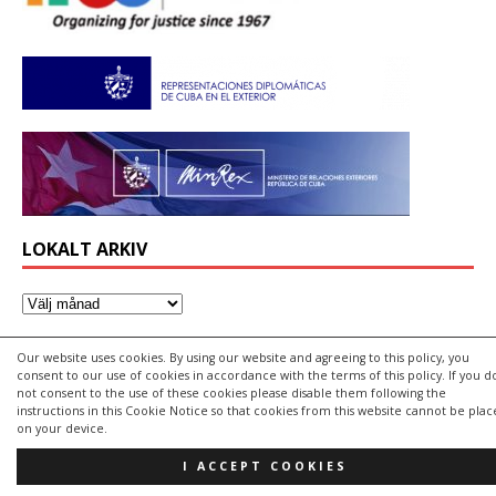
LOKALT ARKIV
Our website uses cookies. By using our website and agreeing to this policy, you
consent to our use of cookies in accordance with the terms of this policy. If you d
Svensk-Kubanska föreningen
not consent to the use of these cookies please disable them following the
instructions in this Cookie Notice so that cookies from this website cannot be pla
Besöksadress:
on your device.
Solidaritetsrörelsens Hus
Tegelviksgatan 40
I ACCEPT COOKIES
116 41 Stockholm