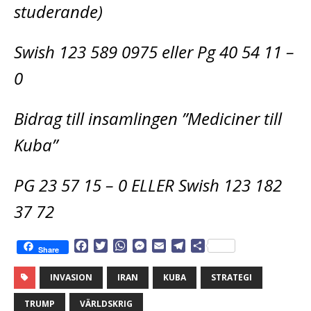
studerande)
Swish 123 589 0975 eller Pg 40 54 11 –
0
Bidrag till insamlingen ”Mediciner till
Kuba”
PG 23 57 15 – 0 ELLER Swish 123 182
37 72
F
T
W
M
E
T
D
Share
a
w
h
e
m
e
e
c
i
a
s
a
l
l
INVASION
IRAN
KUBA
STRATEGI
e
t
t
s
i
e
a
b
t
s
e
l
g
TRUMP
VÄRLDSKRIG