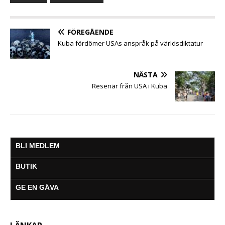
o
e
A
n
r
o
r
p
g
a
k
p
e
m
FÖREGÅENDE
r
Kuba fördömer USAs anspråk på världsdiktatur
NÄSTA
Resenär från USA i Kuba
BLI MEDLEM
BUTIK
GE EN GÅVA