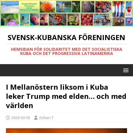
SVENSK-KUBANSKA FÖRENINGEN
HEMSIDAN FÖR SOLIDARITET MED DET SOCIALISTISKA
KUBA OCH DET PROGRESSIVA LATINAMERIKA
I Mellanöstern liksom i Kuba
leker Trump med elden… och med
världen
2026-03-05
Zoltan T