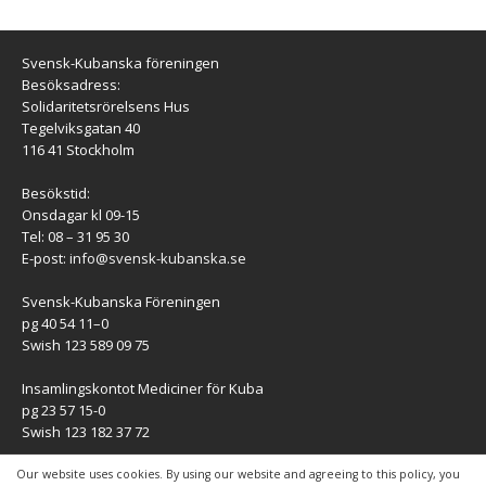
Svensk-Kubanska föreningen
Besöksadress:
Solidaritetsrörelsens Hus
Tegelviksgatan 40
116 41 Stockholm
Besökstid:
Onsdagar kl 09-15
Tel: 08 – 31 95 30
E-post:
info@svensk-kubanska.se
Svensk-Kubanska Föreningen
pg 40 54 11–0
Swish 123 589 09 75
Insamlingskontot Mediciner för Kuba
pg 23 57 15-0
Swish 123 182 37 72
KONTAKT
Our website uses cookies. By using our website and agreeing to this policy, you