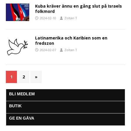
Kuba kräver ännu en gång slut på Israels
folkmord
2024-02-10
Zoltan T
Latinamerika och Karibien som en
fredszon
2024-02-07
Zoltan T
1
2
»
BLI MEDLEM
BUTIK
GE EN GÅVA