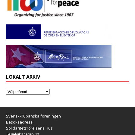
LOKALT ARKIV
Svensk-Kubanska föreningen
Besöksadress:
Solidaritetsrörelsens Hus
Tegelviksgatan 40