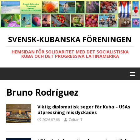
SVENSK-KUBANSKA FÖRENINGEN
HEMSIDAN FÖR SOLIDARITET MED DET SOCIALISTISKA
KUBA OCH DET PROGRESSIVA LATINAMERIKA
Bruno Rodríguez
Viktig diplomatisk seger för Kuba – USAs
utpressning misslyckades
2026-07-08
Zoltan T