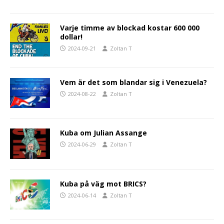
Varje timme av blockad kostar 600 000
dollar!
2024-09-21
Zoltan T
Vem är det som blandar sig i Venezuela?
2024-08-22
Zoltan T
Kuba om Julian Assange
2024-06-29
Zoltan T
Kuba på väg mot BRICS?
2024-06-14
Zoltan T