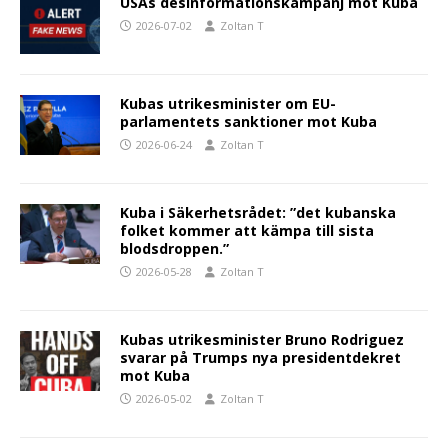
USAs desinformationskampanj mot Kuba
2026-07-02
Zoltan T
Kubas utrikesminister om EU-
parlamentets sanktioner mot Kuba
2026-06-24
Zoltan T
Kuba i Säkerhetsrådet: ”det kubanska
folket kommer att kämpa till sista
blodsdroppen.”
2026-05-28
Zoltan T
Kubas utrikesminister Bruno Rodriguez
svarar på Trumps nya presidentdekret
mot Kuba
2026-05-02
Zoltan T