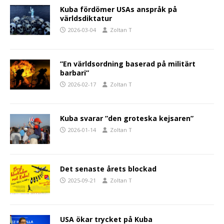
Kuba fördömer USAs anspråk på
världsdiktatur
2026-03-04
Zoltan T
”En världsordning baserad på militärt
barbari”
2026-02-17
Zoltan T
Kuba svarar ”den groteska kejsaren”
2026-01-14
Zoltan T
Det senaste årets blockad
2025-09-21
Zoltan T
USA ökar trycket på Kuba