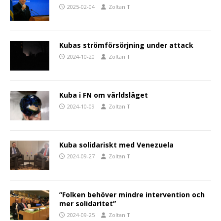
2025-02-04
Zoltan T
Kubas strömförsörjning under attack
2024-10-20
Zoltan T
Kuba i FN om världsläget
2024-10-09
Zoltan T
Kuba solidariskt med Venezuela
2024-09-27
Zoltan T
”Folken behöver mindre intervention och
mer solidaritet”
2024-09-25
Zoltan T