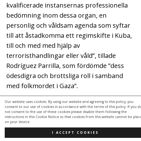
kvalificerade instansernas professionella
bedömning inom dessa organ, en
personlig och våldsam agenda som syftar
till att åstadkomma ett regimskifte i Kuba,
till och med med hjälp av
terroristhandlingar eller våld”, tillade
Rodríguez Parrilla, som fördömde ”dess
ödesdigra och brottsliga roll i samband
med folkmordet i Gaza”.
I detta sammanhang betonade han att ”vi
Our website uses cookies. By using our website and agreeing to this policy, you
consent to our use of cookies in accordance with the terms of this policy. If you d
kommer att försvara förklaringen om
not consent to the use of these cookies please disable them following the
instructions in this Cookie Notice so that cookies from this website cannot be pla
Latinamerika och Karibien som en
on your device.
fredszon, undertecknad av regionens
I ACCEPT COOKIES