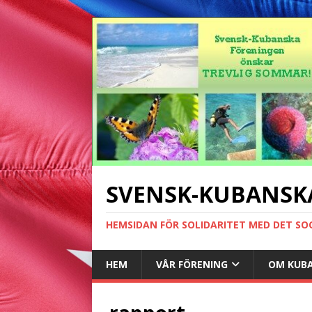
SVENSK-KUBANSK
HEMSIDAN FÖR SOLIDARITET MED DET SO
HEM
VÅR FÖRENING
OM KUB