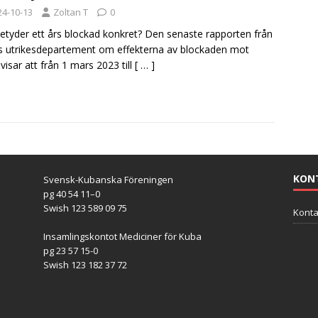
24-10-13
Zoltan T
0
etyder ett års blockad konkret? Den senaste rapporten från
 utrikesdepartement om effekterna av blockaden mot
visar att från 1 mars 2023 till
[ … ]
KON
Svensk-Kubanska Föreningen
pg 40 54 11–0
Swish 123 589 09 75
Konta
Insamlingskontot Mediciner för Kuba
pg 23 57 15-0
Swish 123 182 37 72