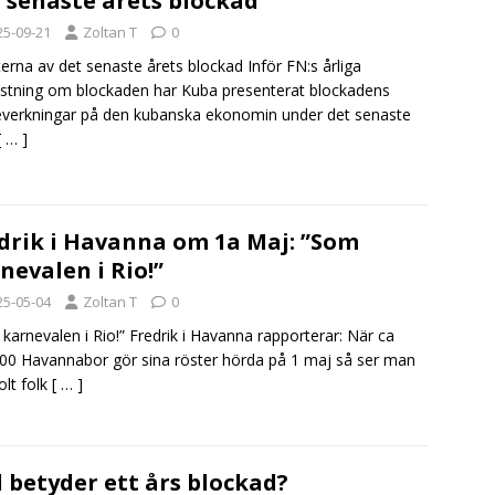
 senaste årets blockad
25-09-21
Zoltan T
0
terna av det senaste årets blockad Inför FN:s årliga
tning om blockaden har Kuba presenterat blockadens
verkningar på den kubanska ekonomin under det senaste
[ … ]
drik i Havanna om 1a Maj: ”Som
nevalen i Rio!”
25-05-04
Zoltan T
0
karnevalen i Rio!” Fredrik i Havanna rapporterar: När ca
00 Havannabor gör sina röster hörda på 1 maj så ser man
olt folk
[ … ]
 betyder ett års blockad?