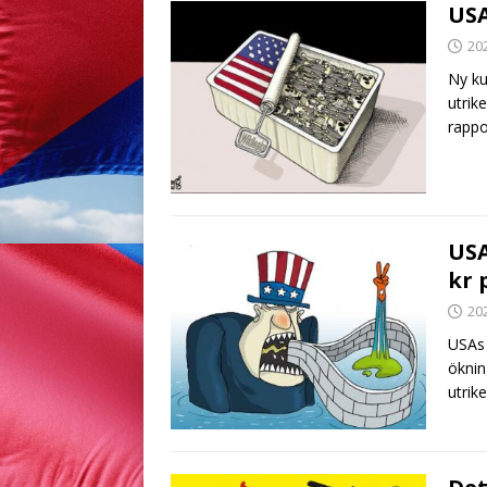
USA
20
Ny ku
utrik
rappo
USA
kr 
20
USAs 
öknin
utrik