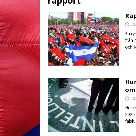
rapport
Rap
20
En ry
från 
och N
Hur
om
20
Hur m
2026 
falsk