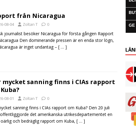
BL
BU
port från Nicaragua
26-08-04
Zoltan T
0
GE
sk journalist besöker Nicaragua för första gången Rapport
Nicaragua Den dominerande pressen är en enda stor lögn,
icaragua är inget undantag –
[ … ]
LÄN
 mycket sanning finns i CIAs rapport
 Kuba?
26-08-01
Zoltan T
0
ycket sanning finns i CIAs rapport om Kuba? Den 20 juli
offentliggjorde det amerikanska utrikesdepartementet en
, oärlig och bedräglig rapport om Kuba,
[ … ]