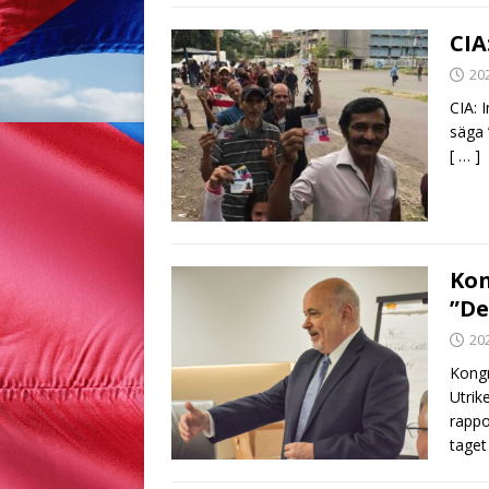
CIA
20
CIA: 
säga 
[ … ]
Kon
”De
20
Kongr
Utrik
rappo
taget