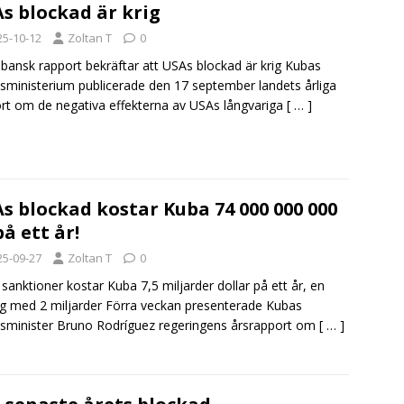
s blockad är krig
25-10-12
Zoltan T
0
bansk rapport bekräftar att USAs blockad är krig Kubas
esministerium publicerade den 17 september landets årliga
rt om de negativa effekterna av USAs långvariga
[ … ]
s blockad kostar Kuba 74 000 000 000
på ett år!
25-09-27
Zoltan T
0
sanktioner kostar Kuba 7,5 miljarder dollar på ett år, en
g med 2 miljarder Förra veckan presenterade Kubas
esminister Bruno Rodríguez regeringens årsrapport om
[ … ]