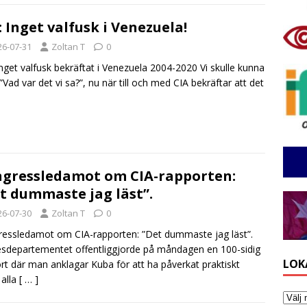
: Inget valfusk i Venezuela!
26-07-31
Zoltan T
0
Inget valfusk bekräftat i Venezuela 2004-2020 Vi skulle kunna
”Vad var det vi sa?”, nu när till och med CIA bekräftar att det
gressledamot om CIA-rapporten:
t dummaste jag läst”.
26-07-30
Zoltan T
0
essledamot om CIA-rapporten: ”Det dummaste jag läst”.
esdepartementet offentliggjorde på måndagen en 100-sidig
LOK
rt där man anklagar Kuba för att ha påverkat praktiskt
 alla
[ … ]