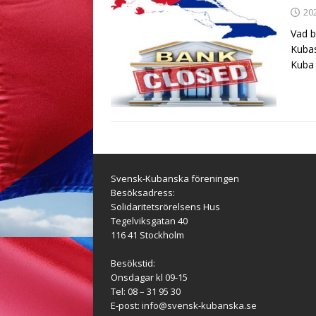
20
Vad b
Kubas
Kuba 
Svensk-Kubanska föreningen
Besöksadress:
Solidaritetsrörelsens Hus
Tegelviksgatan 40
116 41 Stockholm
Besökstid:
Onsdagar kl 09-15
Tel: 08 – 31 95 30
E-post:
info@svensk-kubanska.se