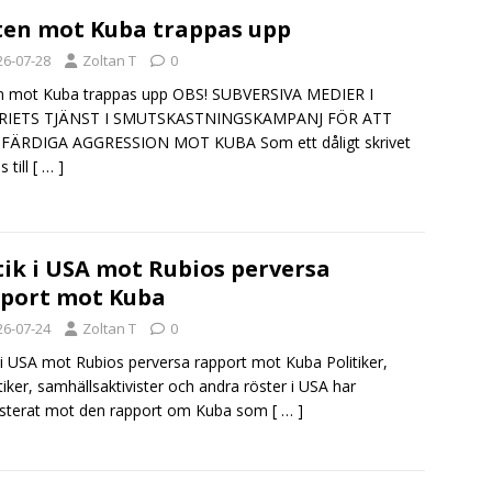
en mot Kuba trappas upp
26-07-28
Zoltan T
0
n mot Kuba trappas upp OBS! SUBVERSIVA MEDIER I
RIETS TJÄNST I SMUTSKASTNINGSKAMPANJ FÖR ATT
FÄRDIGA AGGRESSION MOT KUBA Som ett dåligt skrivet
 till
[ … ]
tik i USA mot Rubios perversa
port mot Kuba
26-07-24
Zoltan T
0
k i USA mot Rubios perversa rapport mot Kuba Politiker,
tiker, samhällsaktivister och andra röster i USA har
esterat mot den rapport om Kuba som
[ … ]