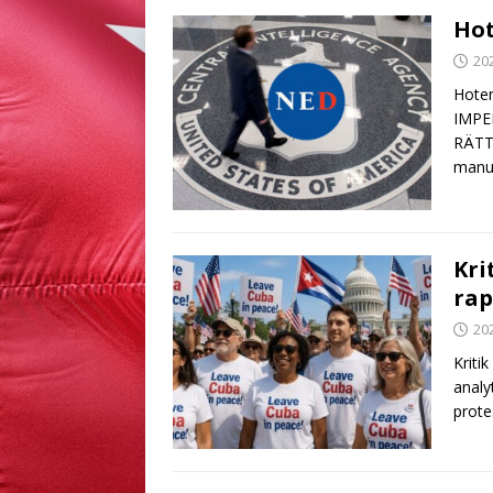
Hot
20
Hote
IMPE
RÄTT
manus
Kri
rap
20
Kriti
analy
prot