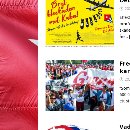
Det
20
Effek
omrös
skade
året.
Fre
kar
20
”Som 
600.0
ett st
Vad