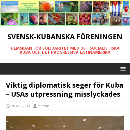
SVENSK-KUBANSKA FÖRENINGEN
HEMSIDAN FÖR SOLIDARITET MED DET SOCIALISTISKA
KUBA OCH DET PROGRESSIVA LATINAMERIKA
Viktig diplomatisk seger för Kuba
– USAs utpressning misslyckades
2026-07-08
Zoltan T