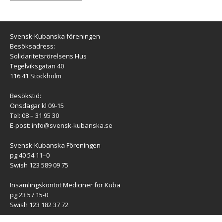
Svensk-Kubanska föreningen
Besöksadress:
Solidaritetsrörelsens Hus
Tegelviksgatan 40
116 41 Stockholm
Besökstid:
Onsdagar kl 09-15
Tel: 08 – 31 95 30
E-post:
info@svensk-kubanska.se
Svensk-Kubanska Föreningen
pg 40 54 11–0
Swish 123 589 09 75
Insamlingskontot Mediciner för Kuba
pg 23 57 15-0
Swish 123 182 37 72