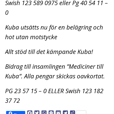
Swish 123 589 0975 eller Pg 40 54 11 –
0
Kuba utsätts nu för en belägring och
hot utan motstycke
Allt stöd till det kämpande Kuba!
Bidrag till insamlingen ”Mediciner till
Kuba”. Alla pengar skickas oavkortat.
PG 23 57 15 – 0 ELLER Swish 123 182
37 72
F
T
W
M
E
T
D