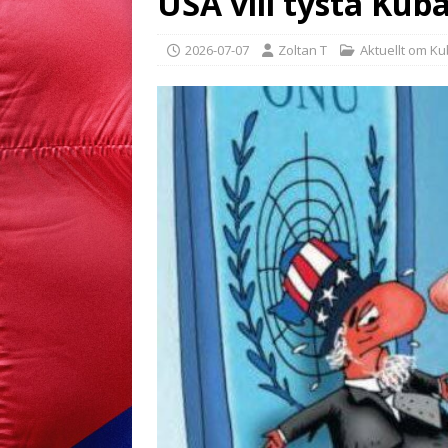
USA vill tysta Kuba
2026-07-07
Zoltan T
Aktuellt om K