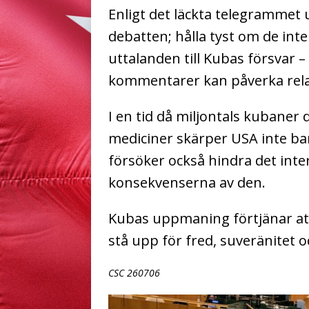
Enligt det läckta telegrammet
debatten; h
ålla tyst om de int
uttalanden till Kubas försvar 
kommentarer kan påverka rel
I en tid då miljontals kubaner
mediciner skärper USA inte ba
försöker också hindra det inte
konsekvenserna av den.
Kubas uppmaning förtjänar att
stå upp för fred, suveränitet oc
CSC 260706