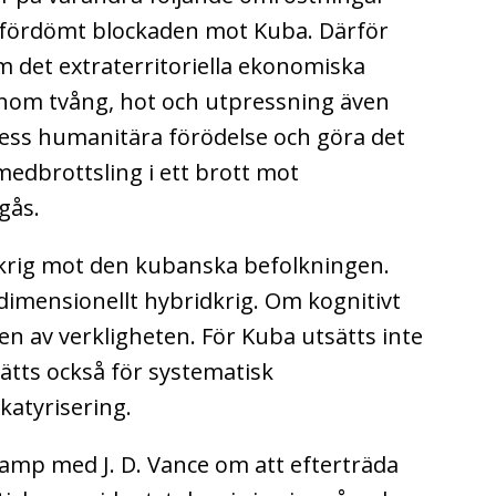
 fördömt blockaden mot Kuba. Därför
m det extraterritoriella ekonomiska
genom tvång, hot och utpressning även
ess humanitära förödelse och göra det
medbrottsling i ett brott mot
gås.
 krig mot den kubanska befolkningen.
dimensionellt hybridkrig. Om kognitivt
n av verkligheten. För Kuba utsätts inte
sätts också för systematisk
katyrisering.
kamp med J. D. Vance om att efterträda