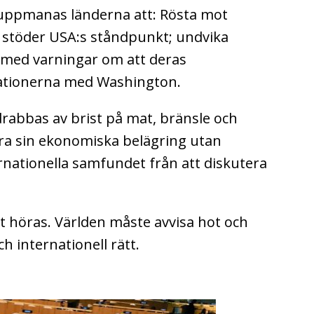
 uppmanas länderna att:
Rösta mot
e stöder USA:s ståndpunkt; u
ndvika
– med varningar om att deras
ationerna med Washington.
 drabbas av brist på mat, bränsle och
ra sin ekonomiska belägring utan
rnationella samfundet från att diskutera
 höras. Världen måste avvisa hot och
h internationell rätt.