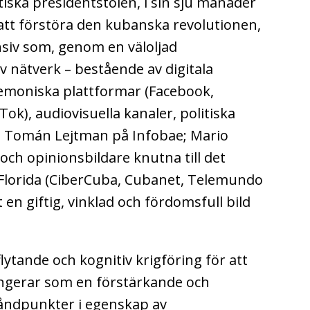
iska presidentstolen, i sin sju månader
att förstöra den kubanska revolutionen,
nsiv som, genom en väloljad
 nätverk – bestående av digitala
gemoniska plattformar (Facebook,
ok), audiovisuella kanaler, politiska
; Tomán Lejtman på Infobae; Mario
och opinionsbildare knutna till det
i Florida (CiberCuba, Cubanet, Telemundo
t en giftig, vinklad och fördomsfull bild
ytande och kognitiv krigföring för att
ngerar som en förstärkande och
tåndpunkter i egenskap av