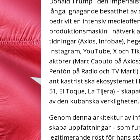
Donald Trump i den imperialist
långa, gnagande besatthet av 
bedrivit en intensiv medieoffe
produktionsmaskin i nätverk av
tidningar (Axios, Infobae), he
Instagram, YouTube, X och TikT
aktörer (Marc Caputo på Axios
Pentón på Radio och TV Martí) 
antikastristiska ekosystemet 
51, El Toque, La Tijera) – skapa
av den kubanska verkligheten.
Genom denna arkitektur av infl
skapa uppfattningar – som fu
legitimerande röst för hans s