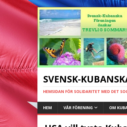
SVENSK-KUBANSK
HEMSIDAN FÖR SOLIDARITET MED DET SO
HEM
VÅR FÖRENING
OM KUB