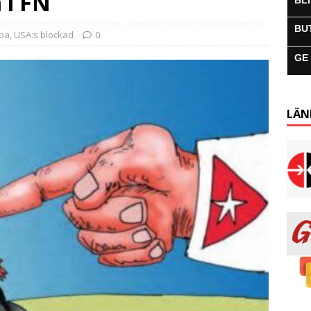
 i FN
BL
BU
uba
,
USA:s blockad
0
GE
LÄN