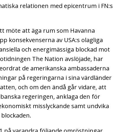
omatiska relationen med epicentrum i FN:s
 ett möte att äga rum som Havanna
upp konsekvenserna av USA:s olagliga
ansiella och energimässiga blockad mot
tidningen The Nation avslöjade, har
beordrat de amerikanska ambassaderna
ningar på regeringarna i sina värdländer
batten, och om den ändå går vidare, att
kubanska regeringen, anklaga den för
ekonomiskt misslyckande samt undvika
å blockaden.
1 på varandra följande omröstningar