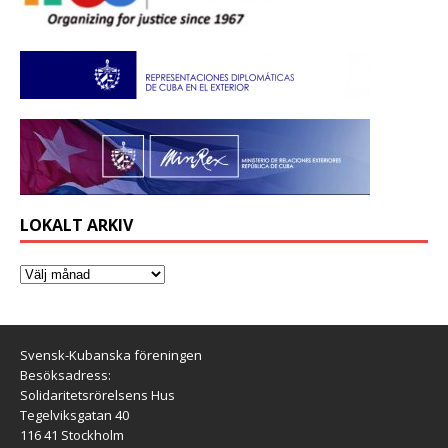
LOKALT ARKIV
Svensk-Kubanska föreningen
Besöksadress:
Solidaritetsrörelsens Hus
Tegelviksgatan 40
116 41 Stockholm