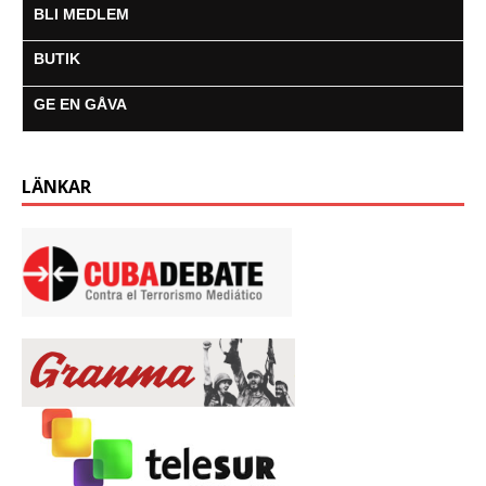
k
p
e
m
BLI MEDLEM
r
BUTIK
GE EN GÅVA
LÄNKAR