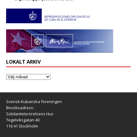
LOKALT ARKIV
Svensk-Kubanska föreningen
Besöksadress:
Solidaritetsrörelsens Hus
Tegelviksgatan 40
116 41 Stockholm