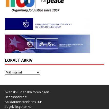
LOKALT ARKIV
Svensk-Kubanska föreningen
Besöksadress:
Solidaritetsrörelsens Hus
Tegelviksgatan 40