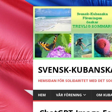
SVENSK-KUBANSK
HEMSIDAN FÖR SOLIDARITET MED DET SO
HEM
VÅR FÖRENING
OM KUB