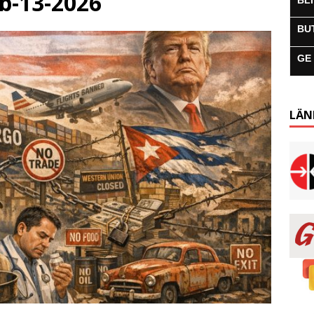
b-13-2026
BL
BU
GE
LÄN