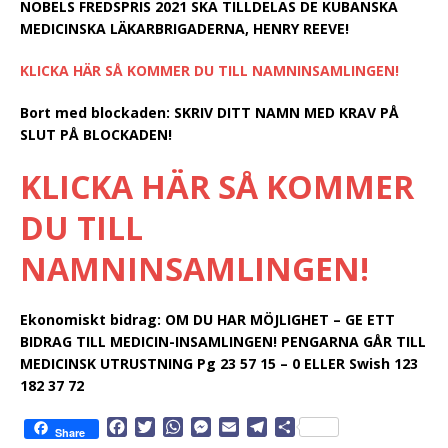
NOBELS FREDSPRIS 2021 SKA TILLDELAS DE KUBANSKA
MEDICINSKA LÄKARBRIGADERNA, HENRY REEVE!
KLICKA HÄR SÅ KOMMER DU TILL NAMNINSAMLINGEN!
Bort med blockaden:
SKRIV DITT NAMN MED KRAV PÅ
SLUT PÅ BLOCKADEN!
KLICKA HÄR SÅ KOMMER
DU TILL
NAMNINSAMLINGEN!
Ekonomiskt bidrag:
OM DU HAR MÖJLIGHET – GE ETT
BIDRAG TILL MEDICIN-INSAMLINGEN! PENGARNA GÅR TILL
MEDICINSK UTRUSTNING Pg 23 57 15 – 0 ELLER Swish 123
182 37 72
F
T
W
M
E
T
D
Share
a
w
h
e
m
e
e