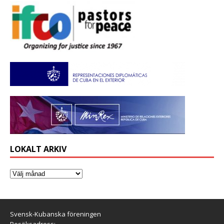
LOKALT ARKIV
Svensk-Kubanska föreningen
Besöksadress: