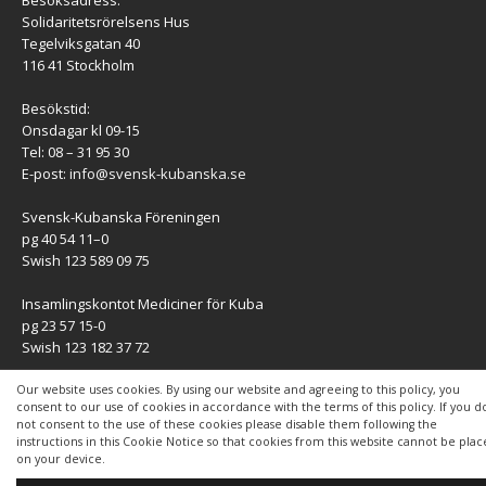
Solidaritetsrörelsens Hus
Tegelviksgatan 40
116 41 Stockholm
Besökstid:
Onsdagar kl 09-15
Tel: 08 – 31 95 30
E-post:
info@svensk-kubanska.se
Svensk-Kubanska Föreningen
pg 40 54 11–0
Swish 123 589 09 75
Insamlingskontot Mediciner för Kuba
pg 23 57 15-0
Swish 123 182 37 72
KONTAKT
Our website uses cookies. By using our website and agreeing to this policy, you
consent to our use of cookies in accordance with the terms of this policy. If you d
not consent to the use of these cookies please disable them following the
Kontaktuppgifter
instructions in this Cookie Notice so that cookies from this website cannot be pla
on your device.