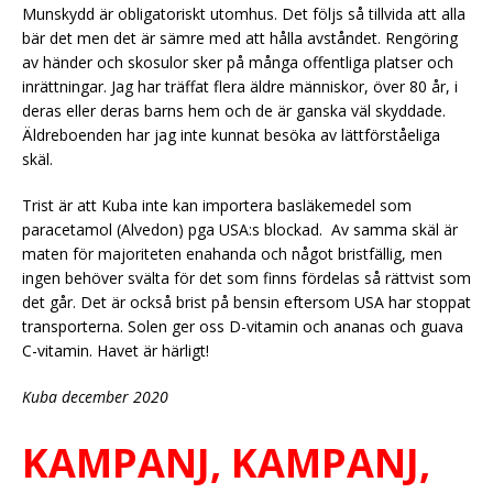
Munskydd är obligatoriskt utomhus. Det följs så tillvida att alla
bär det men det är sämre med att hålla avståndet. Rengöring
av händer och skosulor sker på många offentliga platser och
inrättningar. Jag har träffat flera äldre människor, över 80 år, i
deras eller deras barns hem och de är ganska väl skyddade.
Äldreboenden har jag inte kunnat besöka av lättförståeliga
skäl.
Trist är att Kuba inte kan importera basläkemedel som
paracetamol (Alvedon) pga USA:s blockad. Av samma skäl är
maten för majoriteten enahanda och något bristfällig, men
ingen behöver svälta för det som finns fördelas så rättvist som
det går. Det är också brist på bensin eftersom USA har stoppat
transporterna. Solen ger oss D-vitamin och ananas och guava
C-vitamin. Havet är härligt!
Kuba december 2020
KAMPANJ, KAMPANJ,