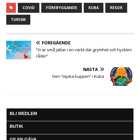
c
i
a
s
a
l
l
COVID
FÖREBYGGANDE
KUBA
RESOR
e
t
t
s
i
e
a
b
t
s
e
l
g
TURISM
o
e
A
n
r
o
r
p
g
a
k
p
e
m
FÖREGÅENDE
r
”Vi är små jättar i en värld där grymhet och hyckleri
råder”
NÄSTA
Den ”mjuka kuppen” i Kuba
BLI MEDLEM
BUTIK
GE EN GÅVA