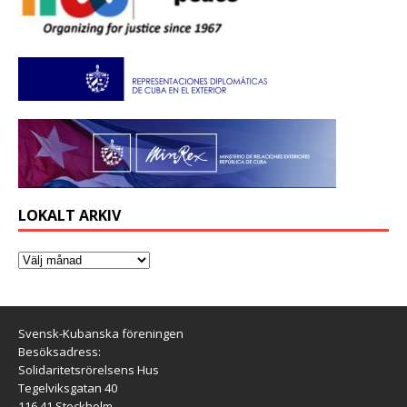
LOKALT ARKIV
Svensk-Kubanska föreningen
Besöksadress:
Solidaritetsrörelsens Hus
Tegelviksgatan 40
116 41 Stockholm