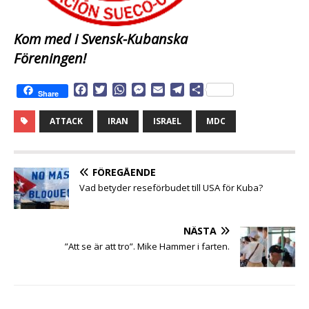
Kom med i Svensk-Kubanska
Föreningen!
F
T
W
M
E
T
D
Share
a
w
h
e
m
e
e
c
i
a
s
a
l
l
ATTACK
IRAN
ISRAEL
MDC
e
t
t
s
i
e
a
b
t
s
e
l
g
o
e
A
n
r
o
r
p
g
a
FÖREGÅENDE
k
p
e
m
Vad betyder reseförbudet till USA för Kuba?
r
NÄSTA
”Att se är att tro”. Mike Hammer i farten.