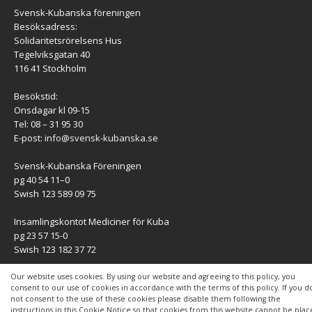
Svensk-Kubanska föreningen
Besöksadress:
Solidaritetsrörelsens Hus
Tegelviksgatan 40
116 41 Stockholm
Besökstid:
Onsdagar kl 09-15
Tel: 08 – 31 95 30
E-post:
info@svensk-kubanska.se
Svensk-Kubanska Föreningen
pg 40 54 11–0
Swish 123 589 09 75
Insamlingskontot Mediciner för Kuba
pg 23 57 15-0
Swish 123 182 37 72
KONTAKT
Our website uses cookies. By using our website and agreeing to this policy, you
consent to our use of cookies in accordance with the terms of this policy. If you d
not consent to the use of these cookies please disable them following the
Kontaktuppgifter
instructions in this Cookie Notice so that cookies from this website cannot be pla