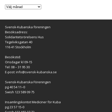
Svensk-Kubanska föreningen
Besöksadress:
Solidaritetsrörelsens Hus
Tegelviksgatan 40
116 41 Stockholm
Besökstid:
Onsdagar kl 09-15
Tel: 08 – 31 95 30
E-post:
info@svensk-kubanska.se
Svensk-Kubanska Föreningen
pg 40 54 11–0
Swish 123 589 09 75
Insamlingskontot Mediciner för Kuba
pg 23 57 15-0