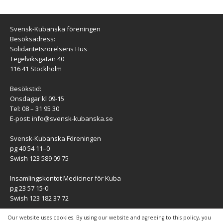
Svensk-Kubanska föreningen
Besöksadress:
Solidaritetsrörelsens Hus
Tegelviksgatan 40
116 41 Stockholm
Besökstid:
Onsdagar kl 09-15
Tel: 08 – 31 95 30
E-post:
info@svensk-kubanska.se
Svensk-Kubanska Föreningen
pg 40 54 11–0
Swish 123 589 09 75
Insamlingskontot Mediciner för Kuba
pg 23 57 15-0
Swish 123 182 37 72
KONTAKT
Our website uses cookies. By using our website and agreeing to this policy, you