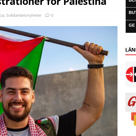
rationer för Palestina
BL
BU
uba
,
Solidaritetsnyheter
0
GE
LÄN