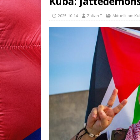
Kuba: Jättedemonst
2025-10-14
Zoltan T
Aktuellt om K