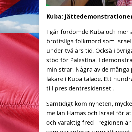
Kuba: Jättedemonstrationer
I går fördömde Kuba och mer ä
brottsliga folkmord som Israel
under två års tid. Också i övri
stöd för Palestina. I demonstr
ministrar. Några av de många p
läkare i Kuba talade. Ett hund
till presidentresidenset .
Samtidigt kom nyheten, mycket
mellan Hamas och Israel för att
och varaktig fred i regionen ä
som garanterar upprättandet 