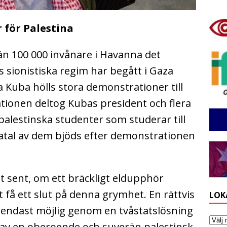
 för Palestina
n 100 000 invånare i Havanna det
s sionistiska regim har begått i Gaza
ga Kuba hölls stora demonstrationer till
ationen deltog Kubas president och flera
alestinska studenter som studerar till
ratal av dem bjöds
efter demonstrationen
 sent, om ett bräckligt eldupphör
 få ett slut på denna grymhet. En rättvis
LOK
r endast möjlig genom en tvåstatslösning
av en oberoende och suverän palestinsk