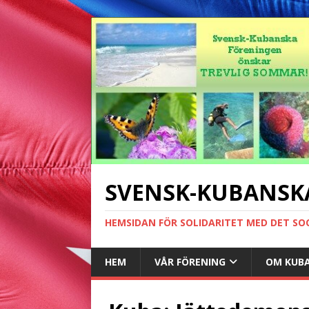
SVENSK-KUBANSK
HEMSIDAN FÖR SOLIDARITET MED DET SO
HEM
VÅR FÖRENING
OM KUB