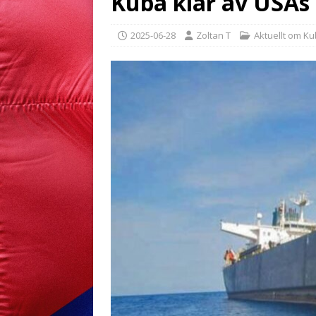
Kuba klär av USAs
2025-06-28
Zoltan T
Aktuellt om K