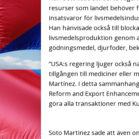
resurser som landet behöver fö
insatsvaror för livsmedelsindus
Han hänvisade också till block
livsmedelsproduktion genom at
gödningsmedel, djurfoder, be
”USA:s regering ljuger också n
tillgången till mediciner eller
Martínez. I detta sammanhang
Reform and Export Enhancemen
göra alla transaktioner med Ku
Soto Martinez sade att även om 