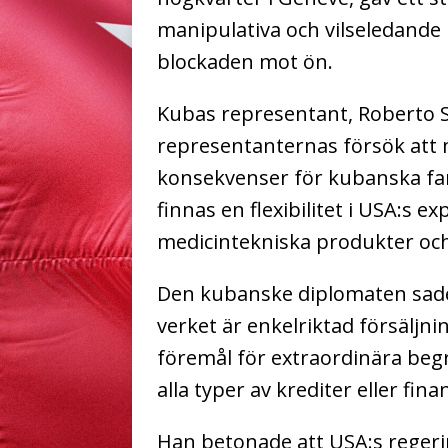
manipulativa och vilseledand
blockaden mot ön.
Kubas representant, Roberto 
representanternas försök att 
konsekvenser för kubanska fam
finnas en flexibilitet i USA:s 
medicintekniska produkter och
Den kubanske diplomaten sade a
verket är enkelriktad försäljni
föremål för extraordinära beg
alla typer av krediter eller fin
Han betonade att USA:s reger