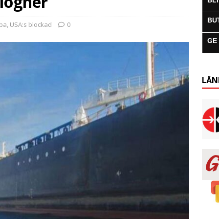
 lögner
BL
BU
uba
,
USA:s blockad
0
GE
LÄN