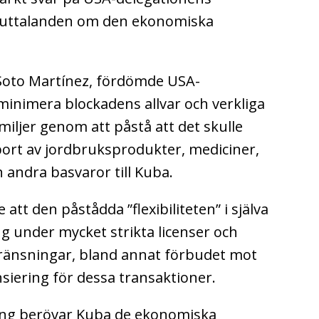
e uttalanden om den ekonomiska
Soto Martínez, fördömde USA-
minimera blockadens allvar och verkliga
iljer genom att påstå att det skulle
export av jordbruksprodukter, mediciner,
 andra basvaror till Kuba.
tt den påstådda ”flexibiliteten” i själva
ng under mycket strikta licenser och
ränsningar, bland annat förbudet mot
ansiering för dessa transaktioner.
ing berövar Kuba de ekonomiska