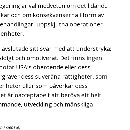
regering är väl medveten om det lidande
akar och om konsekvenserna i form av
 behandlingar, uppskjutna operationer
enheter.
vslutade sitt svar med att understryka:
idigt och omotiverat. Det finns ingen
hotar USA:s oberoende eller dess
rgräver dess suveräna rättigheter, som
genheter eller som påverkar dess
 är oacceptabelt att beröva ett helt
stämmande, utveckling och mänskliga
n i Genève)