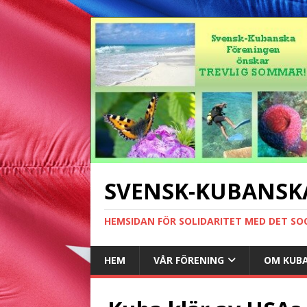
SVENSK-KUBANSK
HEMSIDAN FÖR SOLIDARITET MED DET SO
HEM
VÅR FÖRENING
OM KUB