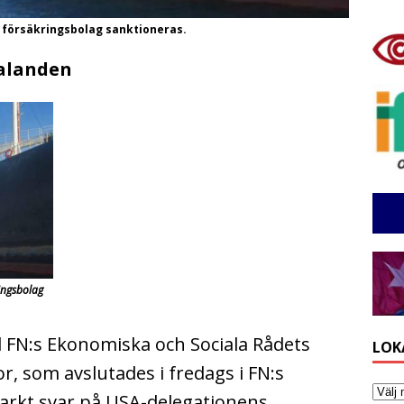
h försäkringsbolag sanktioneras.
talanden
ingsbolag
l FN:s Ekonomiska och Sociala Rådets
LOK
, som avslutades i fredags i FN:s
tarkt svar på USA-delegationens