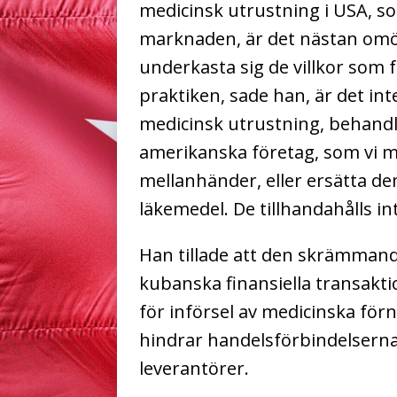
medicinsk utrustning i USA, s
marknaden, är det nästan omö
underkasta sig de villkor som fast
praktiken, sade han, är det inte 
medicinsk utrustning, behandl
amerikanska företag, som vi må
mellanhänder, eller ersätta d
läkemedel. De tillhandahålls i
Han tillade att den skrämmande
kubanska finansiella transakti
för införsel av medicinska för
hindrar handelsförbindelsern
leverantörer.