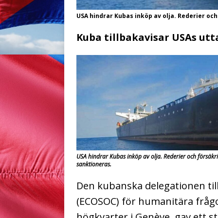
USA hindrar Kubas inköp av olja. Rederier oc
Kuba tillbakavisar USAs ut
USA hindrar Kubas inköp av olja. Rederier och försäkr
sanktioneras.
Den kubanska delegationen til
(ECOSOC) för humanitära frågor
högkvarter i Genève, gav ett s