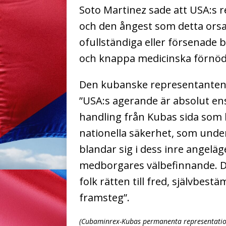
Soto Martinez sade att USA:s 
och den ångest som detta ors
ofullständiga eller försenade
och knappa medicinska förnöd
Den kubanske representanten a
”USA:s agerande är absolut ens
handling från Kubas sida som 
nationella säkerhet, som unde
blandar sig i dess inre angelä
medborgares välbefinnande. Det
folk rätten till fred, självbe
framsteg”.
(Cubaminrex-Kubas permanenta representatio