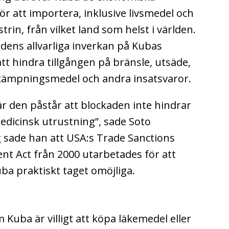
r att importera, inklusive livsmedel och
trin, från vilket land som helst i världen.
adens allvarliga inverkan på Kubas
t hindra tillgången på bränsle, utsäde,
kämpningsmedel och andra insatsvaror.
är den påstår att blockaden inte hindrar
 medicinsk utrustning”, sade Soto
 sade han att USA:s Trade Sanctions
t Act från 2000 utarbetades för att
ba praktiskt taget omöjliga.
Kuba är villigt att köpa läkemedel eller