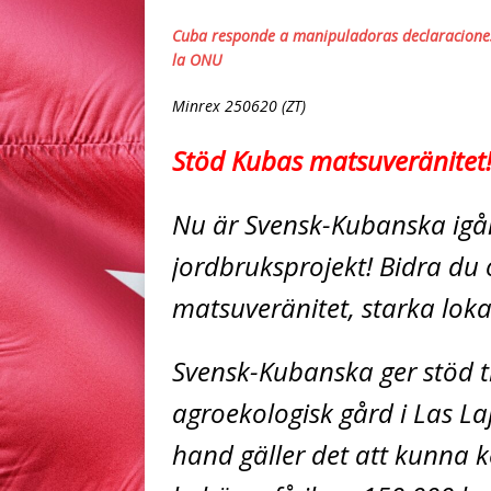
Cuba responde a manipuladoras declaraciones 
la ONU
Minrex 250620 (ZT)
Stöd Kubas matsuveränitet
Nu är Svensk-Kubanska igång
jordbruksprojekt! Bidra du 
matsuveränitet, starka loka
Svensk-Kubanska ger stöd til
agroekologisk gård i Las Laj
hand gäller det att kunna k