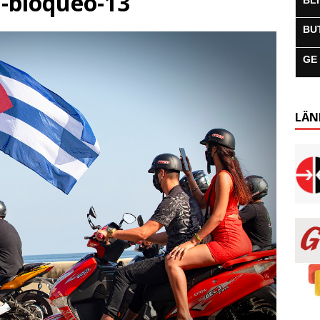
l-bloqueo-13
BL
BU
GE
LÄN