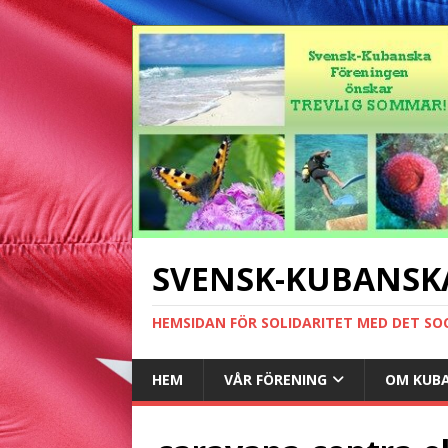
SVENSK-KUBANSK
HEMSIDAN FÖR SOLIDARITET MED DET SO
HEM
VÅR FÖRENING
OM KUB