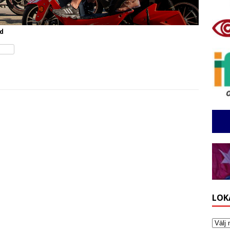
ad
LOK