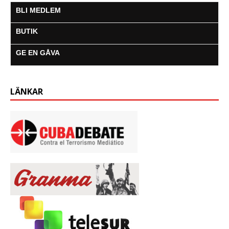
o
r
p
g
a
BLI MEDLEM
k
p
e
m
r
BUTIK
GE EN GÅVA
LÄNKAR