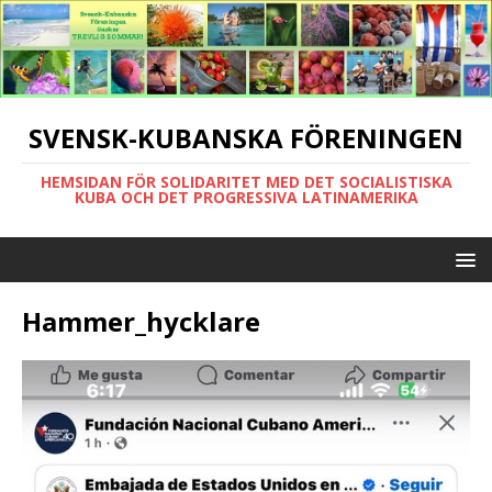
SVENSK-KUBANSKA FÖRENINGEN
HEMSIDAN FÖR SOLIDARITET MED DET SOCIALISTISKA
KUBA OCH DET PROGRESSIVA LATINAMERIKA
Hammer_hycklare