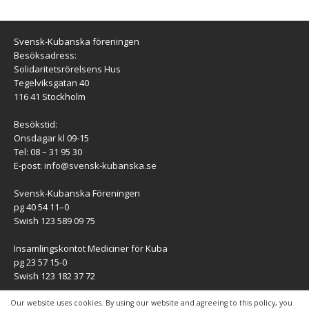
Svensk-Kubanska föreningen
Besöksadress:
Solidaritetsrörelsens Hus
Tegelviksgatan 40
116 41 Stockholm
Besökstid:
Onsdagar kl 09-15
Tel: 08 – 31 95 30
E-post:
info@svensk-kubanska.se
Svensk-Kubanska Föreningen
pg 40 54 11–0
Swish 123 589 09 75
Insamlingskontot Mediciner för Kuba
pg 23 57 15-0
Swish 123 182 37 72
KONTAKT
Our website uses cookies. By using our website and agreeing to this policy, you