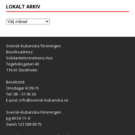
LOKALT ARKIV
Svensk-Kubanska föreningen
Besöksadress:
Solidaritetsrörelsens Hus
Tegelviksgatan 40
116 41 Stockholm
Besökstid:
Onsdagar kl 09-15
Tel: 08 – 31 95 30
E-post:
info@svensk-kubanska.se
Svensk-Kubanska Föreningen
pg 40 54 11–0
Swish 123 589 09 75