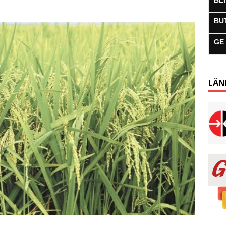
BL
BU
GE
LÄN