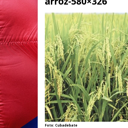
arroz-580×326
Foto: Cubadebate