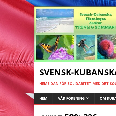
SVENSK-KUBANSK
HEMSIDAN FÖR SOLIDARITET MED DET SO
HEM
VÅR FÖRENING
OM KUB