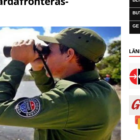
rdafronteras-
BL
BU
GE
LÄN