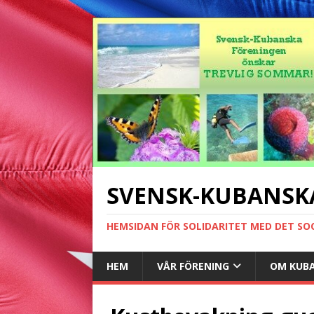
SVENSK-KUBANSK
HEMSIDAN FÖR SOLIDARITET MED DET SO
HEM
VÅR FÖRENING
OM KUB