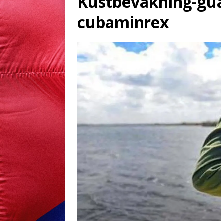
Kustbevakning-gua
cubaminrex