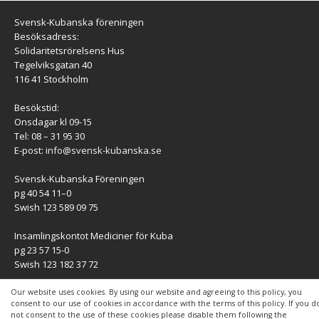
Svensk-Kubanska föreningen
Besöksadress:
Solidaritetsrörelsens Hus
Tegelviksgatan 40
116 41 Stockholm
Besökstid:
Onsdagar kl 09-15
Tel: 08 – 31 95 30
E-post:
info@svensk-kubanska.se
Svensk-Kubanska Föreningen
pg 40 54 11–0
Swish 123 589 09 75
Insamlingskontot Mediciner för Kuba
pg 23 57 15-0
Swish 123 182 37 72
KONTAKT
Our website uses cookies. By using our website and agreeing to this policy, you
consent to our use of cookies in accordance with the terms of this policy. If you d
not consent to the use of these cookies please disable them following the