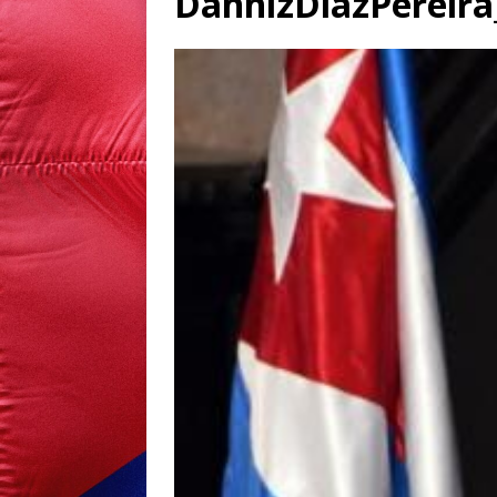
DanhizDíazPereir