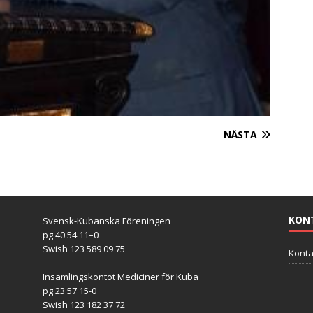
NÄSTA
KON
Svensk-Kubanska Föreningen
pg 40 54 11–0
Swish 123 589 09 75
Konta
Insamlingskontot Mediciner för Kuba
pg 23 57 15-0
Swish 123 182 37 72