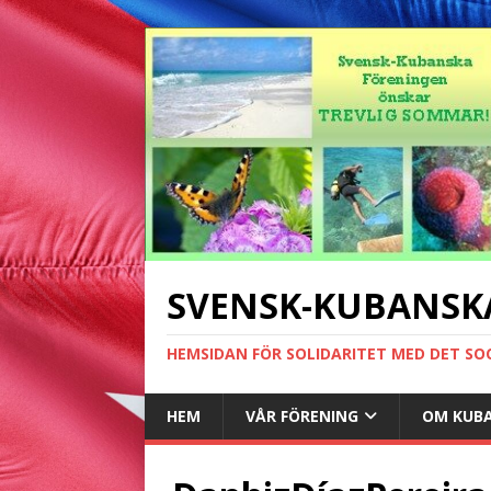
SVENSK-KUBANSK
HEMSIDAN FÖR SOLIDARITET MED DET SO
HEM
VÅR FÖRENING
OM KUB