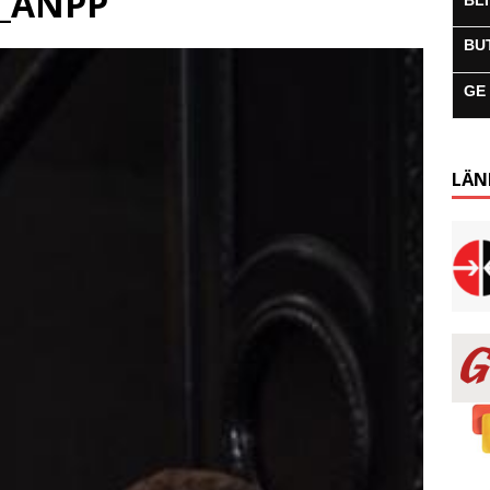
a_ANPP
BL
BU
GE
LÄN