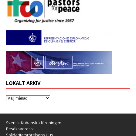
LOKALT ARKIV
Svensk-Kubanska föreningen
Besöksadress:
Solidaritetsrörelsens Hus