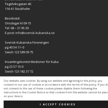
Tegelviksgatan 40
116 41 Stockholm
Besökstid:
Onsdagar kl 09-15
Tel: 08 – 31 95 30
E-post:
info@svensk-kubanska.se
Svensk-Kubanska Föreningen
pg 40 54 11–0
Swish 123 589 09 75
Insamlingskontot Mediciner för Kuba
pg 23 57 15-0
Swish 123 182 37 72
KONTAKT
Our website uses cookies. By using our website and agreeing to this policy, you
consent to our use of cookies in accordance with the terms of this policy. If you d
not consent to the use of these cookies please disable them following the
Kontaktuppgifter
instructions in this Cookie Notice so that cookies from this website cannot be pla
on your device.
I ACCEPT COOKIES
Copyright © 2026 | WordPress-tema av
MH Themes