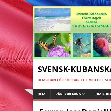
SVENSK-KUBANSK
HEMSIDAN FÖR SOLIDARITET MED DET SO
HEM
VÅR FÖRENING
OM KUB