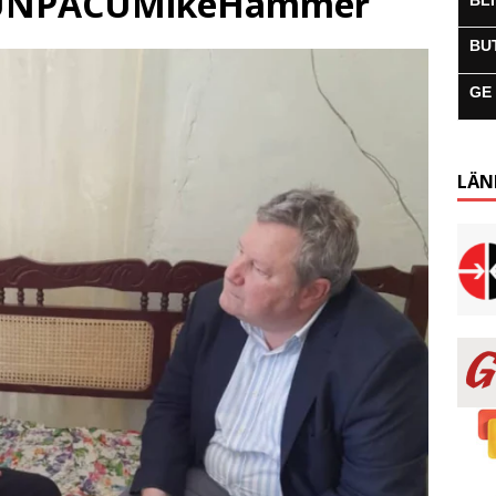
elUNPACUMikeHammer
BL
BU
GE
LÄN