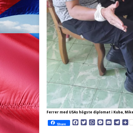
Ferrer med USAs högste diplomat i Kuba, Mi
F
T
W
M
E
T
D
Share
a
w
h
e
m
e
e