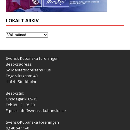
LOKALT ARKIV
Svensk-Kubanska föreningen
Besöksadress:
Solidaritetsrörelsens Hus
Tegelviksgatan 40
116 41 Stockholm
Besökstid:
Onsdagar kl 09-15
Tel: 08 – 31 95 30
E-post:
info@svensk-kubanska.se
Svensk-Kubanska Föreningen
pg 40 54 11–0