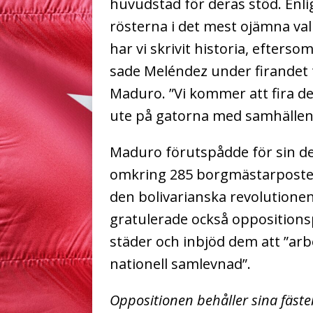
huvudstad för deras stöd. Enli
rösterna i det mest ojämna va
har vi skrivit historia, efter
sade Meléndez under firandet 
Maduro. ”Vi kommer att fira den
ute på gatorna med samhällen
Maduro förutspådde för sin del
omkring 285 borgmästarposter i
den bolivarianska revolutione
gratulerade också oppositionsp
städer och inbjöd dem att ”arb
nationell samlevnad”.
Oppositionen behåller sina fäste