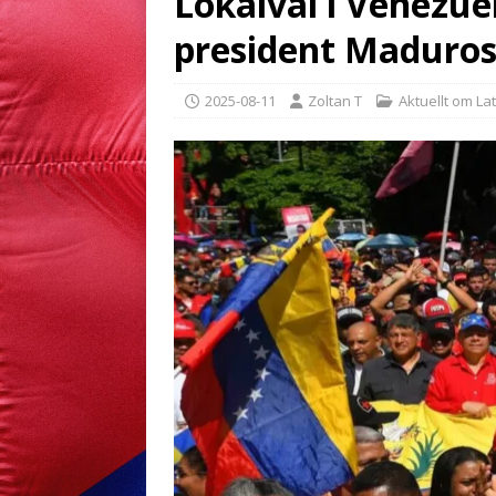
Lokalval i Venezuel
president Maduros
2025-08-11
Zoltan T
Aktuellt om La