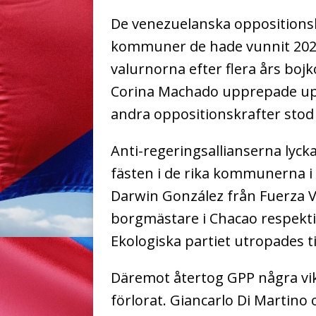
De venezuelanska oppositionsk
kommuner de hade vunnit 2021, 
valurnorna efter flera års boj
Corina Machado upprepade upp
andra oppositionskrafter stod 
Anti-regeringsallianserna lycka
fästen i de rika kommunerna i
Darwin González från Fuerza V
borgmästare i Chacao respekt
Ekologiska partiet utropades till
Däremot återtog GPP några vik
förlorat. Giancarlo Di Martino