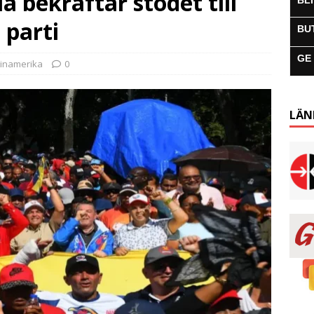
a bekräftar stödet till
BL
 parti
BU
GE
tinamerika
0
LÄN