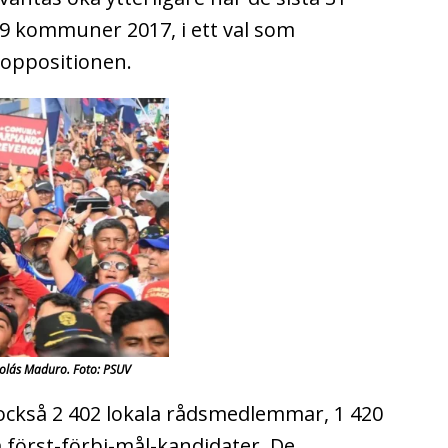
09 kommuner 2017, i ett val som
 oppositionen.
colás Maduro. Foto: PSUV
 också 2 402 lokala rådsmedlemmar, 1 420
m först-förbi-mål-kandidater. De