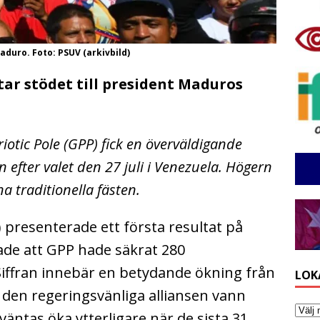
aduro. Foto: PSUV (arkivbild)
tar stödet till president Maduros
riotic Pole (GPP) fick en överväldigande
fter valet den 27 juli i Venezuela. Högern
a traditionella fästen.
) presenterade ett första resultat på
de att GPP hade säkrat 280
Siffran innebär en betydande ökning från
LOK
den regeringsvänliga alliansen vann
rväntas öka ytterligare när de sista 31