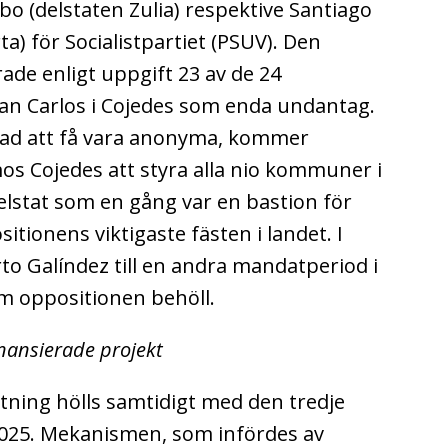
o (delstaten Zulia) respektive Santiago
a) för Socialistpartiet (PSUV).
Den
ade enligt uppgift 23 av de 24
an Carlos i Cojedes som enda undantag.
bad att få vara anonyma, kommer
s Cojedes att styra alla nio kommuner i
delstat som en gång var en bastion för
sitionens viktigaste fästen i landet. I
rto Galíndez till en andra mandatperiod i
 oppositionen behöll.
finansierade projekt
ing hölls samtidigt med den tredje
2025. Mekanismen, som infördes av