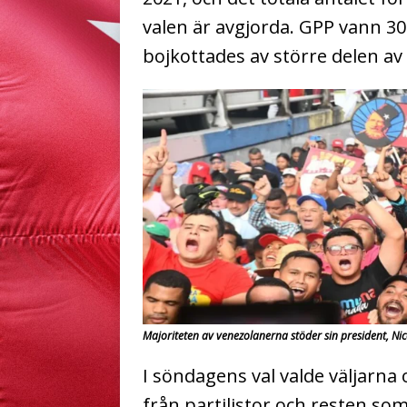
valen är avgjorda. GPP vann 3
bojkottades av större delen av
Majoriteten av venezolanerna stöder sin president, Ni
I söndagens val valde väljarna
från partilistor och resten so