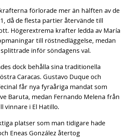
rafterna förlorade mer än hälften av de
då de flesta partier återvände till
kott. Högerextrema krafter ledda av María
maningar till röstnedläggelse, medan
splittrade inför söndagens val.
des dock behålla sina traditionella
 östra Caracas. Gustavo Duque och
ecinal får nya fyraåriga mandat som
ive Baruta, medan Fernando Melena från
 vinnare i El Hatillo.
tiga platser som man tidigare hade
 och Eneas González återtog