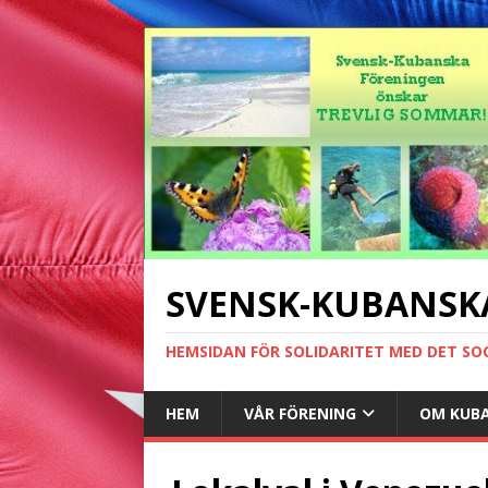
SVENSK-KUBANSK
HEMSIDAN FÖR SOLIDARITET MED DET SO
HEM
VÅR FÖRENING
OM KUB