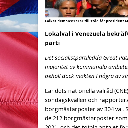
Folket demonstrerar till stöd för president M
Lokalval i Venezuela bekräf
parti
Det socialistpartiledda Great Pat
majoritet av kommunala ämbeten e
behöll dock makten i några av sin
Landets nationella valråd (CNE
söndagskvällen och rapportera
borgmästarposter av 304 val.
de 212 borgmästarposter som 
2021, och det totala antalet fö