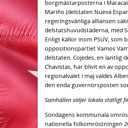
borgmästarposterna i Maracaib
Mariño (delstaten Nueva Espart
regeringsvänliga alliansen säkr
delstatshuvudstäderna, med S
Enligt källor inom PSUV, som 
oppositionspartiet Vamos Vamo
delstaten.
Cojedes, en lantlig 
Chavistas, har blivit en av oppo
regionalvalet i maj valdes Albe
den enda guvernörsposten som
Samhällen väljer lokala statligt 
Söndagens kommunala omröstn
nationella folkomröstningen 