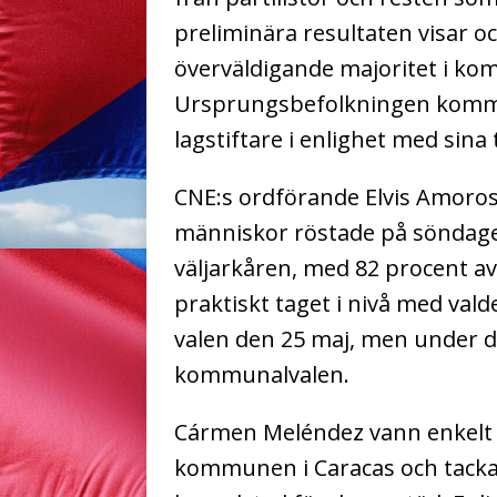
preliminära resultaten visar 
överväldigande majoritet i k
Ursprungsbefolkningen kommer 
lagstiftare i enlighet med sina 
CNE:s ordförande Elvis Amoros
människor röstade på söndagen
väljarkåren, med 82 procent av 
praktiskt taget i nivå med vald
valen den 25 maj, men under de
kommunalvalen.
Cármen Meléndez vann enkelt 
kommunen i Caracas och tackad