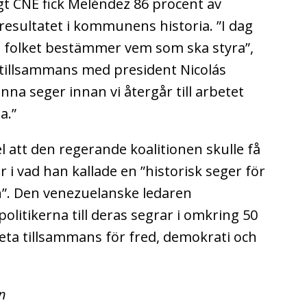
gt CNE fick Meléndez 86 procent av
lresultatet i kommunens historia.
”I dag
som folket bestämmer vem som ska styra”,
tillsammans med president Nicolás
na seger innan vi återgår till arbetet
a.”
 att den regerande koalitionen skulle få
 vad han kallade en ”historisk seger för
n”.
Den venezuelanske ledaren
olitikerna till deras segrar i omkring 50
eta tillsammans för fred, demokrati och
n