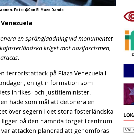
vapnen. Foto: @Con El Mazo Dando
i Venezuela
 detonera en sprängladdning vid monumentet
kafosterländska kriget mot nazifascismen,
Caracas.
n terroristattack på Plaza Venezuela i
söndagen, enligt information som
ts inrikes- och justitieminister,
ken hade som mål att detonera en
 över segern i det stora fosterländska
LOK
 ligger på den nämnda torget i centrum
o var attacken planerad att genomföras