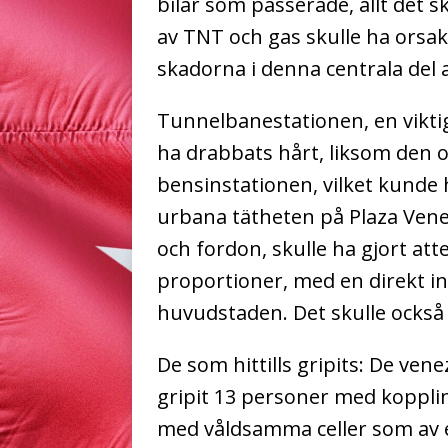
bilar som passerade, allt det s
av TNT och gas skulle ha orsak
skadorna i denna centrala del 
Tunnelbanestationen, en viktig
ha drabbats hårt, liksom den 
bensinstationen, vilket kunde 
urbana tätheten på Plaza Vene
och fordon, skulle ha gjort att
proportioner, med en direkt i
huvudstaden. Det skulle också
De som hittills gripits:
De venez
gripit 13 personer med koppling
med våldsamma celler som av 