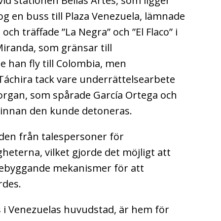
id stationen Bellas Artes, som ligger
og en buss till Plaza Venezuela, lämnade
ch träffade ”La Negra” och ”El Flaco” i
Miranda, som gränsar till
e han fly till Colombia, men
áchira tack vare underrättelsearbete
organ, som spårade García Ortega och
innan den kunde detoneras.
den från talespersoner för
terna, vilket gjorde det möjligt att
örebyggande mekanismer för att
rdes.
ts i Venezuelas huvudstad, är hem för