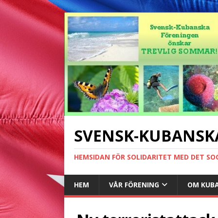
SVENSK-KUBANSK
HEMSIDAN FÖR SOLIDARITET MED DET SO
HEM
VÅR FÖRENING
OM KUB