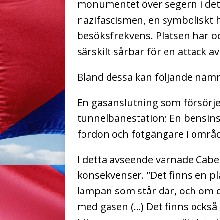
monumentet över segern i det
nazifascismen, en symboliskt 
besöksfrekvens.
Platsen har o
särskilt sårbar för en attack av
Bland dessa kan följande näm
En gasanslutning som försörje
tunnelbanestation;
En bensins
fordon och fotgängare i områd
I detta avseende varnade Cabel
konsekvenser. ”Det finns en pla
lampan som står där, och om 
med gasen (…) Det finns också