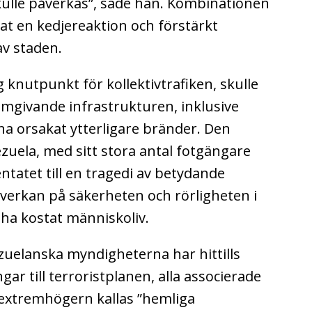
kulle påverkas”, sade han.
Kombinationen
at en kedjereaktion och förstärkt
av staden.
 knutpunkt för kollektivtrafiken, skulle
omgivande infrastrukturen, inklusive
ha orsakat ytterligare bränder.
Den
zuela, med sitt stora antal fotgängare
entatet till en tragedi av betydande
nverkan på säkerheten och rörligheten i
 ha kostat människoliv.
uelanska myndigheterna har hittills
ar till terroristplanen, alla associerade
extremhögern kallas ”hemliga