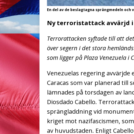
En del av de beslagtagna sprängmedeln och 
Ny terroristattack avvärjd 
Terrorattacken syftade till att
över segern i det stora hemländs
som ligger på Plaza Venezuela i 
Venezuelas regering avvärjde e
Caracas som var planerad till 
lämnades på torsdagen av lande
Diosdado Cabello.
Terrorattac
sprängladdning vid monumentet
kriget mot nazifascismen, som
av huvudstaden. Enligt Cabell