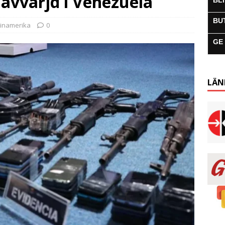
 avvärjd i Venezuela
BL
BU
tinamerika
0
GE
LÄN