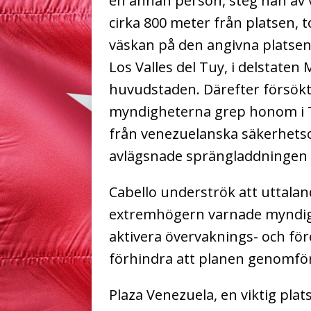
en annan person, steg han av v
cirka 800 meter från platsen, t
väskan på den angivna platsen o
Los Valles del Tuy, i delstaten 
huvudstaden.
Därefter försökt
myndigheterna grep honom i T
från venezuelanska säkerhets
avlägsnade sprängladdningen 
Cabello underströk att uttalan
extremhögern varnade myndighe
aktivera övervaknings- och f
förhindra att planen genomfö
Plaza Venezuela, en viktig pla