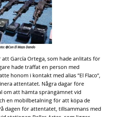
Foto: @Con El Mazo Dando
 att García Ortega, som hade anlitats för
igare hade träffat en person med
te honom i kontakt med alias ”El Flaco”,
inera attentatet.
Några dagar före
mtal om att hämta sprängämnet vid
ch en mobilbetalning för att köpa de
På dagen för attentatet, tillsammans med