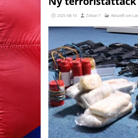
Ny terroristattack
2025-08-10
Zoltan T
Aktuellt om La