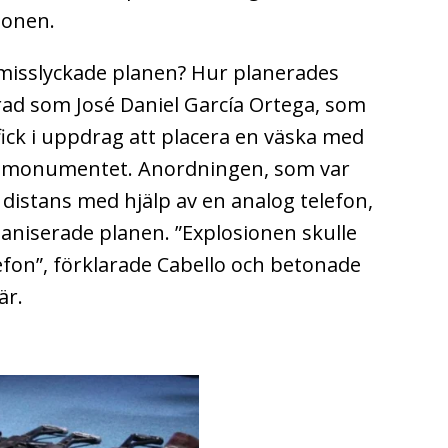
gonen.
 misslyckade planen? Hur planerades
rad som José Daniel García Ortega, som
ick i uppdrag att placera en väska med
 i monumentet. Anordningen, som var
distans med hjälp av en analog telefon,
ganiserade planen.
”Explosionen skulle
lefon”, förklarade Cabello och betonade
är.