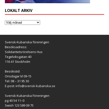
LOKALT ARKIV
Svensk-Kubanska föreningen
Besöksadress:
Solidaritetsrörelsens Hus
Tegelviksgatan 40
116 41 Stockholm
Besökstid:
Onsdagar kl 09-15
Tel: 08 – 31 95 30
E-post:
info@svensk-kubanska.se
Svensk-Kubanska Föreningen
pg 40 54 11–0
Swish 123 589 09 75