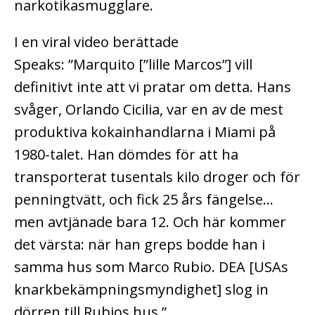
narkotikasmugglare.
I en viral video berättade
Speaks:
”Marquito [”lille Marcos”] vill
definitivt inte att vi pratar om detta. Hans
svåger, Orlando Cicilia, var en av de mest
produktiva kokainhandlarna i Miami på
1980-talet. Han dömdes för att ha
transporterat tusentals kilo droger och för
penningtvätt, och fick 25 års fängelse…
men avtjänade bara 12. Och här kommer
det värsta: när han greps bodde han i
samma hus som Marco Rubio. DEA [USAs
knarkbekämpningsmyndighet] slog in
dörren till Rubios hus.”