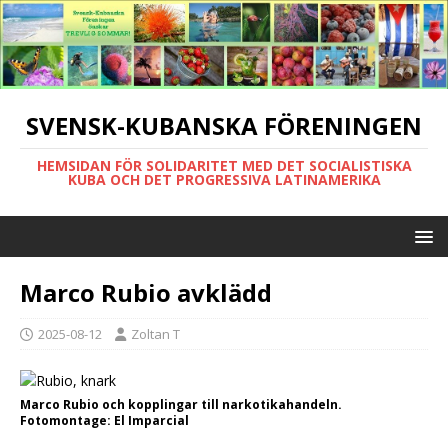
SVENSK-KUBANSKA FÖRENINGEN
HEMSIDAN FÖR SOLIDARITET MED DET SOCIALISTISKA
KUBA OCH DET PROGRESSIVA LATINAMERIKA
Marco Rubio avklädd
2025-08-12
Zoltan T
Marco Rubio och kopplingar till narkotikahandeln.
Fotomontage: El Imparcial