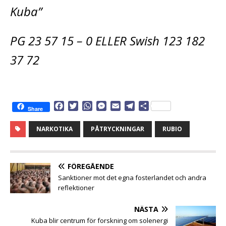
Kuba”
PG 23 57 15 – 0 ELLER Swish 123 182
37 72
F
T
W
M
E
T
D
Share
a
w
h
e
m
e
e
c
i
a
s
a
l
l
NARKOTIKA
PÅTRYCKNINGAR
RUBIO
e
t
t
s
i
e
a
b
t
s
e
l
g
o
e
A
n
r
o
r
p
g
a
FÖREGÅENDE
k
p
e
m
Sanktioner mot det egna fosterlandet och andra
r
reflektioner
NÄSTA
Kuba blir centrum för forskning om solenergi