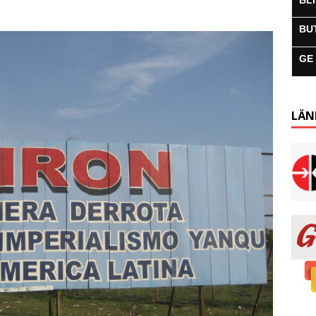
BL
BU
GE
LÄN