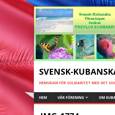
SVENSK-KUBANSK
HEMSIDAN FÖR SOLIDARITET MED DET SO
HEM
VÅR FÖRENING
OM KUB