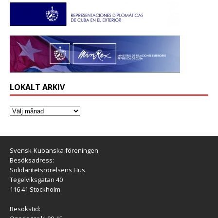
LOKALT ARKIV
Svensk-Kubanska föreningen
Besöksadress:
Solidaritetsrörelsens Hus
Tegelviksgatan 40
116 41 Stockholm
Besökstid: