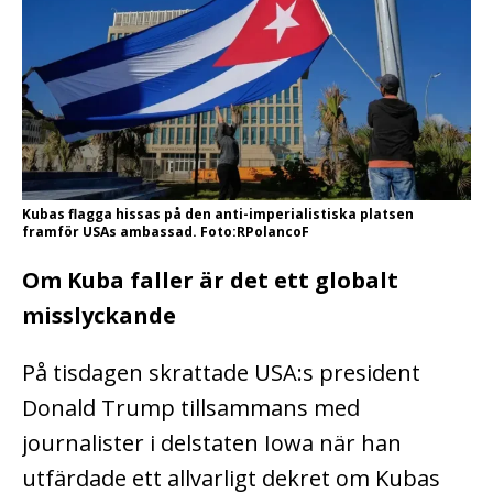
Kubas flagga hissas på den anti-imperialistiska platsen
framför USAs ambassad. Foto:RPolancoF
Om Kuba faller är det ett globalt
misslyckande
På tisdagen skrattade USA:s president
Donald Trump tillsammans med
journalister i delstaten Iowa när han
utfärdade ett allvarligt dekret om Kubas