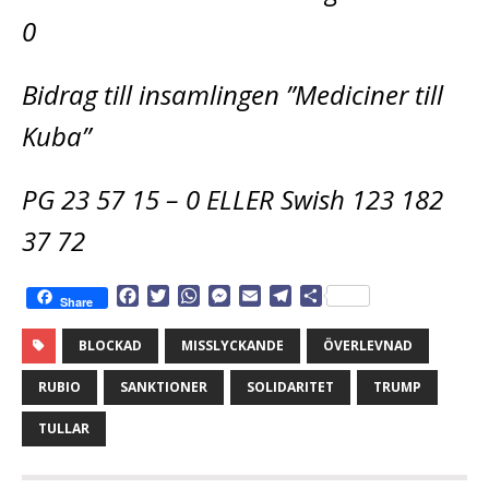
0
Bidrag till insamlingen ”Mediciner till
Kuba”
PG 23 57 15 – 0 ELLER Swish 123 182
37 72
F
T
W
M
E
T
D
Share
a
w
h
e
m
e
e
c
i
a
s
a
l
l
BLOCKAD
MISSLYCKANDE
ÖVERLEVNAD
e
t
t
s
i
e
a
b
t
s
e
l
g
RUBIO
SANKTIONER
SOLIDARITET
TRUMP
o
e
A
n
r
o
r
p
g
a
TULLAR
k
p
e
m
r