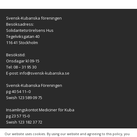
Svensk-Kubanska föreningen
Besöksadress:
Solidaritetsrörelsens Hus
Tegelviksgatan 40
116 41 Stockholm
Besökstid:
Onsdagar kl 09-15
Tel: 08 – 31 95 30
E-post:
info@svensk-kubanska.se
Svensk-Kubanska Föreningen
pg 40 54 11–0
Swish 123 589 09 75
Insamlingskontot Mediciner för Kuba
pg 23 57 15-0
Swish 123 182 37 72
KONTAKT
Our website uses cookies. By using our website and agreeing to this policy, you