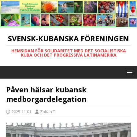
SVENSK-KUBANSKA FÖRENINGEN
HEMSIDAN FÖR SOLIDARITET MED DET SOCIALISTISKA
KUBA OCH DET PROGRESSIVA LATINAMERIKA
Påven hälsar kubansk
medborgardelegation
2025-11-01
Zoltan T